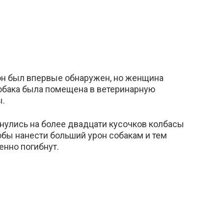
к он был впервые обнаружен, но женщина
 собака была помещена в ветеринарную
ы.
кнулись на более двадцати кусочков колбасы
тобы нанести больший урон собакам и тем
енно погибнут.