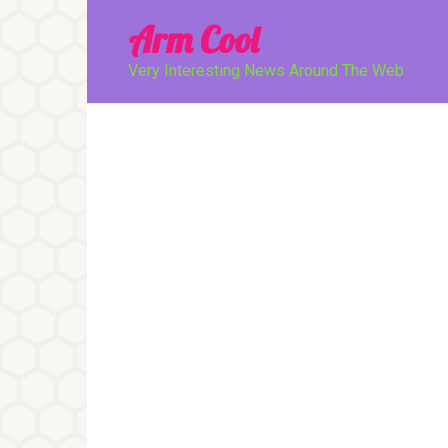
Перейти
Arm Cool
к
контенту
Very Interesting News Around The Web