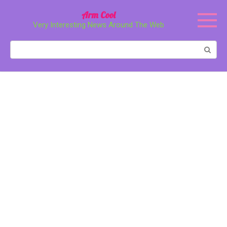
Перейти
Arm Cool
к
Very Interesting News Around The Web
контенту
Поиск: