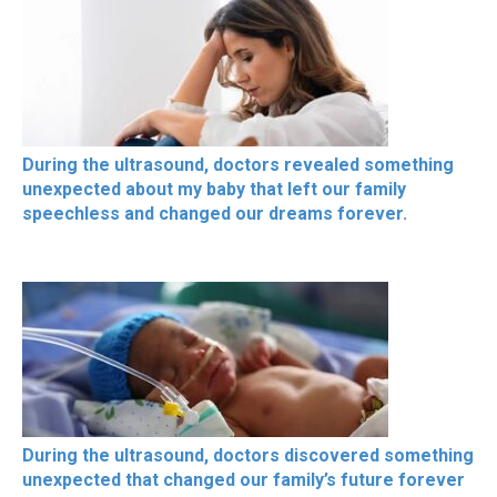
During the ultrasound, doctors revealed something
unexpected about my baby that left our family
speechless and changed our dreams forever.
During the ultrasound, doctors discovered something
unexpected that changed our family’s future forever