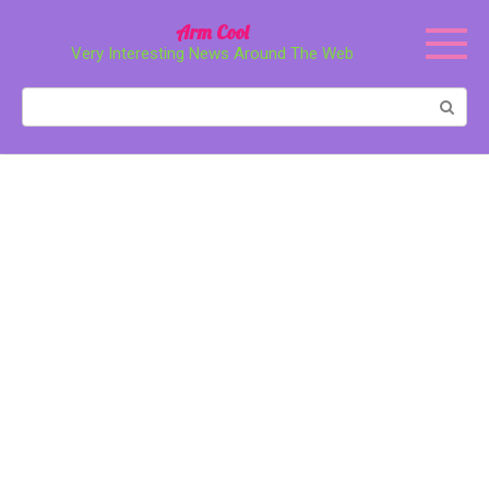
Перейти
Arm Cool
к
Very Interesting News Around The Web
контенту
Поиск: