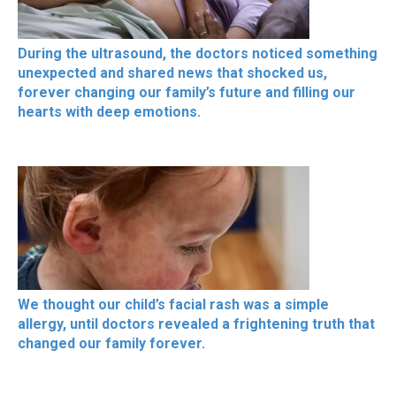
During the ultrasound, the doctors noticed something
unexpected and shared news that shocked us,
forever changing our family’s future and filling our
hearts with deep emotions.
We thought our child’s facial rash was a simple
allergy, until doctors revealed a frightening truth that
changed our family forever.