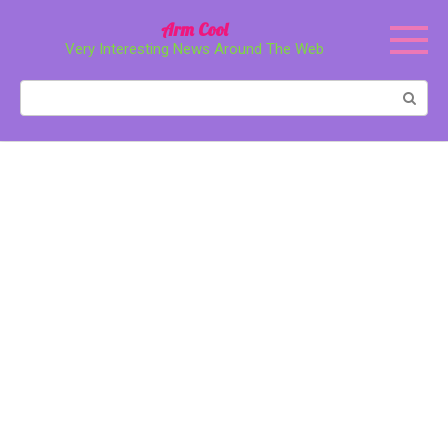
Перейти
Arm Cool
к
Very Interesting News Around The Web
контенту
Поиск: