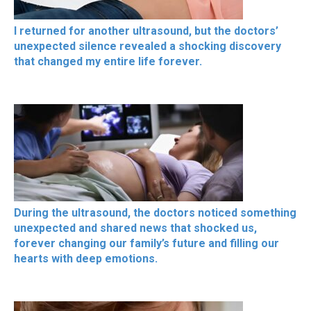
I returned for another ultrasound, but the doctors’
unexpected silence revealed a shocking discovery
that changed my entire life forever.
During the ultrasound, the doctors noticed something
unexpected and shared news that shocked us,
forever changing our family’s future and filling our
hearts with deep emotions.