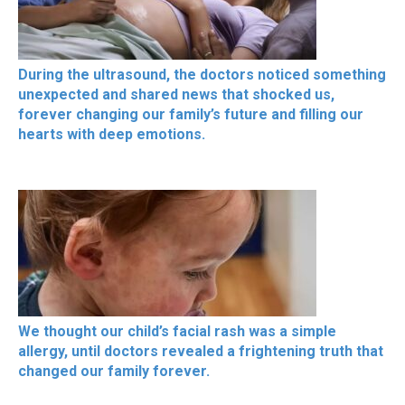
During the ultrasound, the doctors noticed something
unexpected and shared news that shocked us,
forever changing our family’s future and filling our
hearts with deep emotions.
We thought our child’s facial rash was a simple
allergy, until doctors revealed a frightening truth that
changed our family forever.