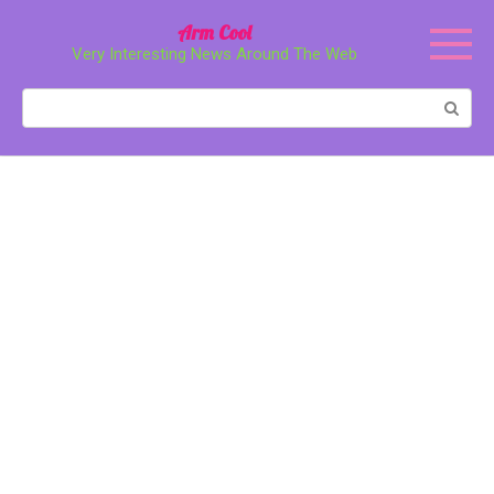
Перейти
Arm Cool
к
Very Interesting News Around The Web
контенту
Поиск: